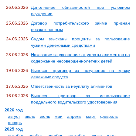
26.06.2026
Дополнение обязанностей при условном
осуждении
25.06.2026
Договор потребительского займа признан
незаключенным
24.06.2026
Судом взысканы проценты за пользование
чужими денежными средствами
23.06.2026
Наказание за уклонение от уплаты алиментов на
содержание несовершеннолетних детей
19.06.2026
Вынесен приговор за покушение на кражу
денежных средств
17.06.2026
Ответственность за неуплату алиментов
16.06.2026
Вынесен приговор за использование
поддельного водительского удостоверения
2026 год
август
июль
июнь
май
апрель
март
февраль
январь
2025 год
декабрь
ноябрь
октябрь
сентябрь
август
июль