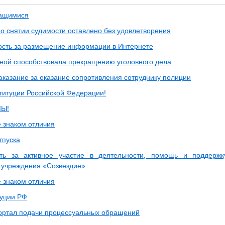
чащимися
 о снятии судимости оставлено без удовлетворения
ость за размещение информации в Интернете
нной способствовала прекращению уголовного дела
аказание за оказание сопротивления сотруднику полиции
титуции Российской Федерации!
МЫ!
 знаком отличия
тпуска
ть за активное участие в деятельности, помощь и поддержку
 учреждения «Созвездие»
 знаком отличия
туции РФ
ортал подачи процессуальных обращений