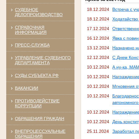
18.12.2024
Встреча с у
СУДЕБНОЕ
ДЕЛОПРОИЗВОДСТВО
18.12.2024
Ходатайство
СПРАВОЧНАЯ
17.12.2024
Ответственн
ИНФОРМАЦИЯ
16.12.2024
Явка с пови
ПРЕСС-СЛУЖБА
13.12.2024
Назначено н
12.12.2024
С Днем Конс
УПРАВЛЕНИЕ СУДЕБНОГО
ДЕПАРТАМЕНТА
10.12.2024
А ну-ка, МА
СУДЫ СУБЪЕКТА РФ
10.12.2024
Награждение
10.12.2024
Мгновения о
ВАКАНСИИ
10.12.2024
Благодарнос
ПРОТИВОДЕЙСТВИЕ
автономного
КОРРУПЦИИ
10.12.2024
Награждение
ОБРАЩЕНИЯ ГРАЖДАН
10.12.2024
День консти
ВНЕПРОЦЕССУАЛЬНЫЕ
25.11.2024
Заработал п
ОБРАЩЕНИЯ