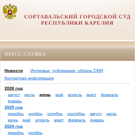
СОРТАВАЛЬСКИЙ ГОРОДСКОЙ СУД
РЕСПУБЛИКИ КАРЕЛИЯ
ПРЕСС-СЛУЖБА
Новости
Интервью, публикации, обзоры СМИ
Контактная информация
2026 год
август
июль
июнь
май
апрель
март
февраль
январь
2025 год
декабрь
ноябрь
октябрь
сентябрь
август
июль
июнь
май
апрель
март
февраль
январь
2024 год
декабрь
ноябрь