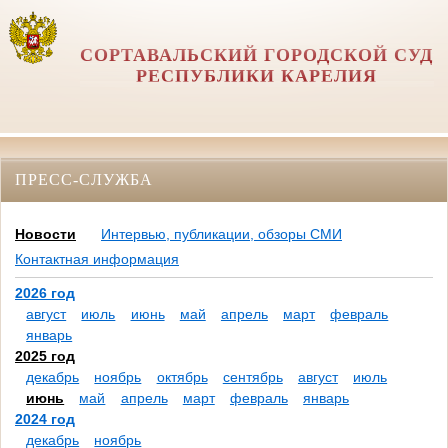
СОРТАВАЛЬСКИЙ ГОРОДСКОЙ СУД
РЕСПУБЛИКИ КАРЕЛИЯ
ПРЕСС-СЛУЖБА
Новости
Интервью, публикации, обзоры СМИ
Контактная информация
2026 год
август
июль
июнь
май
апрель
март
февраль
январь
2025 год
декабрь
ноябрь
октябрь
сентябрь
август
июль
июнь
май
апрель
март
февраль
январь
2024 год
декабрь
ноябрь