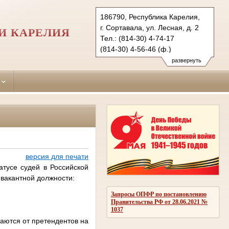
186790, Республика Карелия,
г. Сортавала, ул. Лесная, д. 2
И КАРЕЛИЯ
Тел.: (814-30) 4-74-17
(814-30) 4-56-46 (ф.)
sortavalsky.kar@sudrf.ru
развернуть
версия для печати
тусе судей в Российской
вакантной должности:
Запросы ОПФР по постановлению
Правительства РФ от 28.06.2021 №
1037
аются от претендентов на