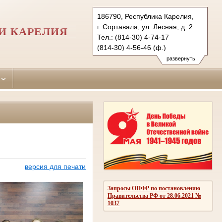
186790, Республика Карелия,
г. Сортавала, ул. Лесная, д. 2
И КАРЕЛИЯ
Тел.: (814-30) 4-74-17
(814-30) 4-56-46 (ф.)
sortavalsky.kar@sudrf.ru
развернуть
версия для печати
Запросы ОПФР по постановлению
Правительства РФ от 28.06.2021 №
1037