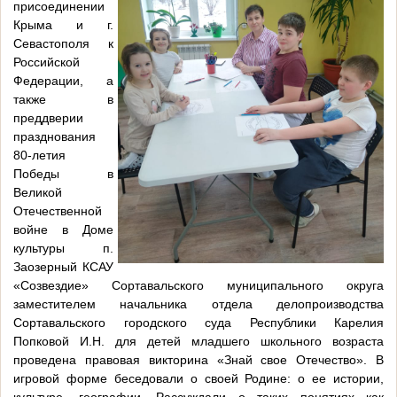
присоединении
Крыма и г.
Севастополя к
Российской
Федерации, а
также в
преддверии
празднования
80-летия
Победы в
Великой
Отечественной
войне в Доме
культуры п.
Заозерный КСАУ
«Созвездие» Сортавальского муниципального округа
заместителем начальника отдела делопроизводства
Сортавальского городского суда Республики Карелия
Попковой И.Н. для детей младшего школьного возраста
проведена правовая викторина «Знай свое Отечество». В
игровой форме беседовали о своей Родине: о ее истории,